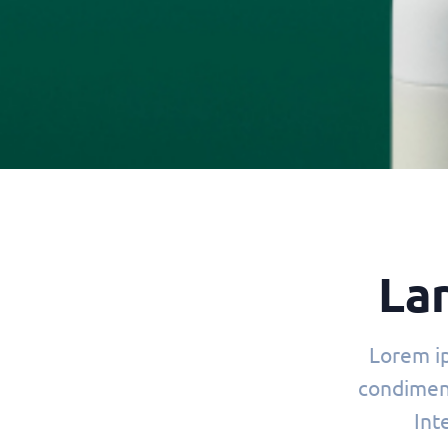
Lar
Lorem ip
condimen
Int