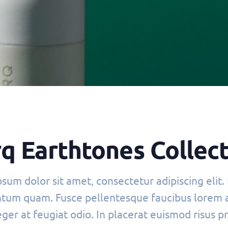
q Earthtones Collec
sum dolor sit amet, consectetur adipiscing elit.
tum quam. Fusce pellentesque faucibus lorem at
eger at feugiat odio. In placerat euismod risus pr