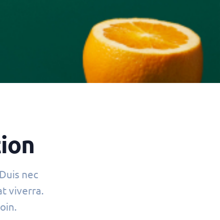
tion
 Duis nec
 viverra.
oin.