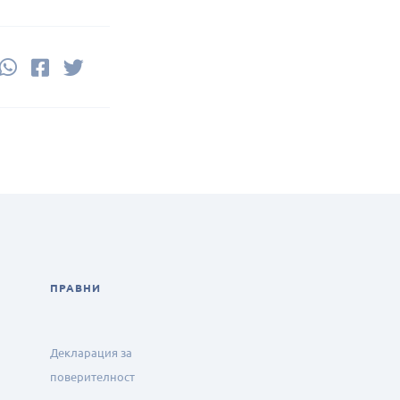
Share this on WhatsApp
Share this on FaceBook
Share this on Twitter
ПРАВНИ
Декларация за
поверителност