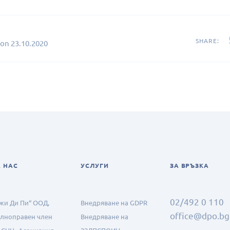
SHARE:
 on
23.10.2020
А НАС
УСЛУГИ
ЗА ВРЪЗКА
02/492 0 110
жи Ди Пи“ ООД,
Внедряване на GDPR
office@dpo.bg
лноправен член
Внедряване на