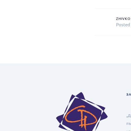
ZHIVKO
Posted
З
„Д
пъ