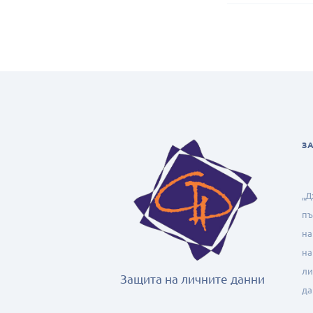
З
„Д
пъ
н
на
ли
Защита на личните данни
да