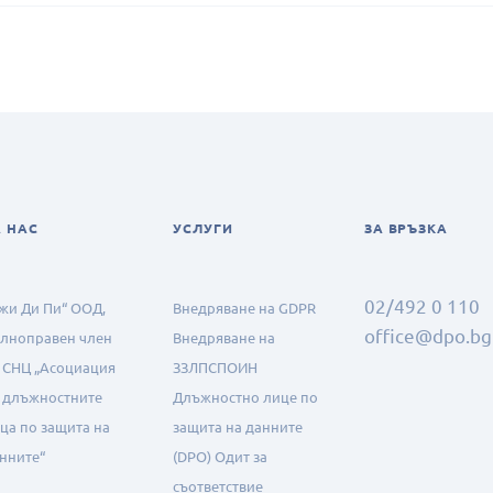
А НАС
УСЛУГИ
ЗА ВРЪЗКА
02/492 0 110
жи Ди Пи“ ООД,
Внедряване на GDPR
office@dpo.bg
лноправен член
Внедряване на
а
СНЦ „Асоциация
ЗЗЛПСПОИН
 длъжностните
Длъжностно лице по
ца по защита на
защита на данните
нните“
(DPO)
Одит за
съответствие