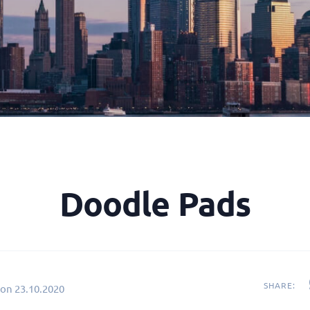
Doodle Pads
SHARE:
 on
23.10.2020